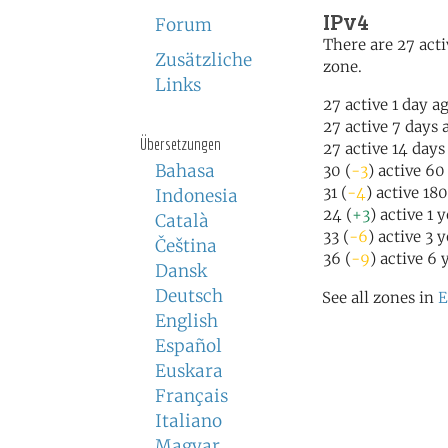
IPv4
Forum
There are 27 acti
Zusätzliche
zone.
Links
27 active 1 day a
27 active 7 days 
Übersetzungen
27 active 14 days
Bahasa
30 (
-3
) active 60
31 (
-4
) active 18
Indonesia
24 (
+3
) active 1 
Català
33 (
-6
) active 3 
Čeština
36 (
-9
) active 6 
Dansk
Deutsch
See all zones in
E
English
Español
Euskara
Français
Italiano
Magyar