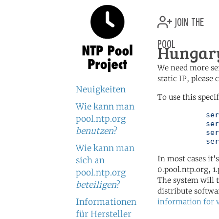
join the
pool
Hungary
We need more serv
static IP, please
Neuigkeiten
To use this speci
Wie kann man
	   server 0.hu.pool.ntp.org

pool.ntp.org
	   server 1.hu.pool.ntp.org

benutzen
?
	   server 2.hu.pool.ntp.org

	   se
Wie kann man
In most cases it'
sich an
0.pool.ntp.org, 1
pool.ntp.org
The system will t
beteiligen
?
distribute softwa
Informationen
information for 
für Hersteller