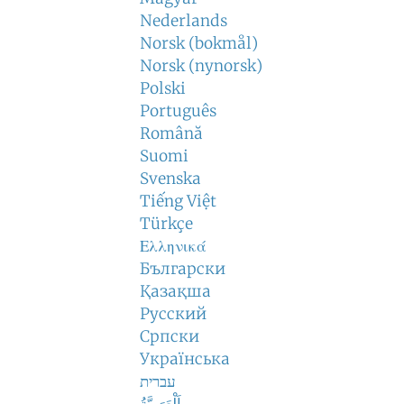
Nederlands
Norsk (bokmål)
Norsk (nynorsk)
Polski
Português
Română
Suomi
Svenska
Tiếng Việt
Türkçe
Ελληνικά
Български
Қазақша
Русский
Српски
Українська
עברית