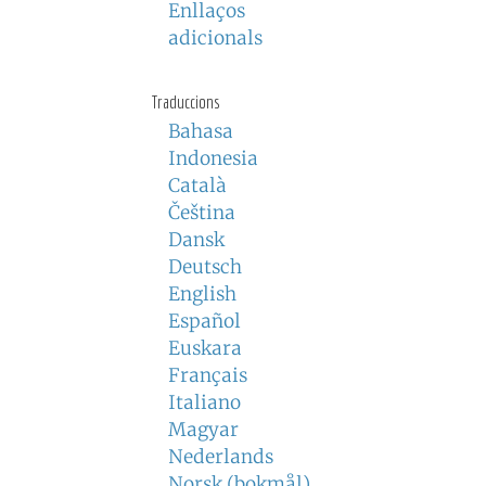
Enllaços
adicionals
Traduccions
Bahasa
Indonesia
Català
Čeština
Dansk
Deutsch
English
Español
Euskara
Français
Italiano
Magyar
Nederlands
Norsk (bokmål)