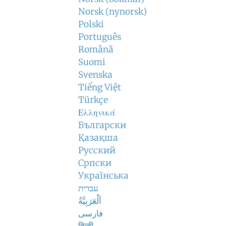
Norsk (nynorsk)
Polski
Português
Română
Suomi
Svenska
Tiếng Việt
Türkçe
Ελληνικά
Български
Қазақша
Русский
Српски
Українська
עברית
اَلْعَرَبِيَّةُ
فارسی