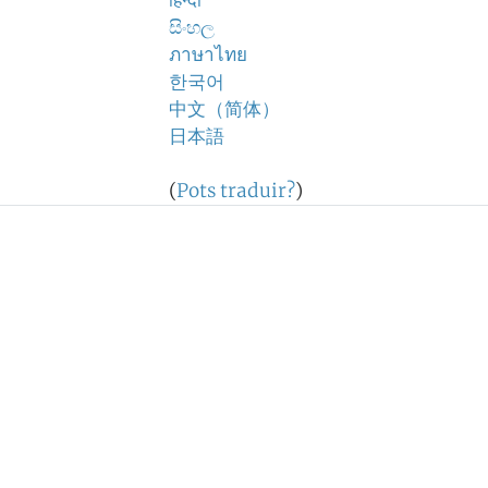
हिन्दी
සිංහල
ภาษาไทย
한국어
中文（简体）
日本語
(
Pots traduir?
)