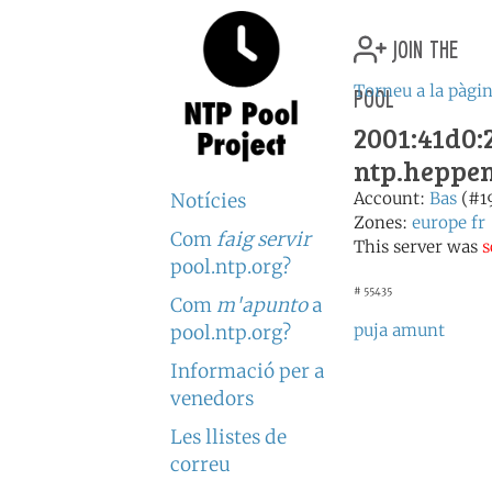
join the
pool
Torneu a la pàgin
2001:41d0:2
ntp.heppen
Account:
Bas
(#1
Notícies
Zones:
europe
fr
Com
faig servir
This server was
s
pool.ntp.org?
# 55435
Com
m'apunto
a
puja amunt
pool.ntp.org?
Informació per a
venedors
Les llistes de
correu