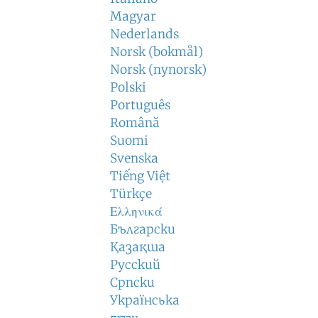
Magyar
Nederlands
Norsk (bokmål)
Norsk (nynorsk)
Polski
Português
Română
Suomi
Svenska
Tiếng Việt
Türkçe
Ελληνικά
Български
Қазақша
Русский
Српски
Українська