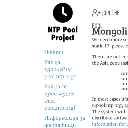
join the
pool
Mongoli
We need more serv
static IP, please
Новини
There are not en
Как да
the Asia zone (as
използвам
	   server 0.asia.pool.ntp.org

pool.ntp.org?
	   server 1.asia.pool.ntp.org

	   server 2.asia.pool.ntp.org

Как да се
	   se
присъединя
In most cases it'
към
0.pool.ntp.org, 1
pool.ntp.org?
The system will t
Информация за
distribute softwa
information for 
доставчици