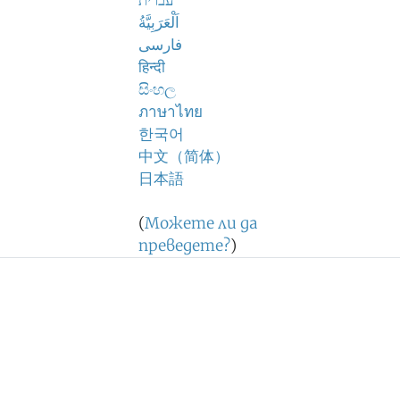
עברית
اَلْعَرَبِيَّةُ
فارسی
हिन्दी
සිංහල
ภาษาไทย
한국어
中文（简体）
日本語
(
Можете ли да
преведете?
)