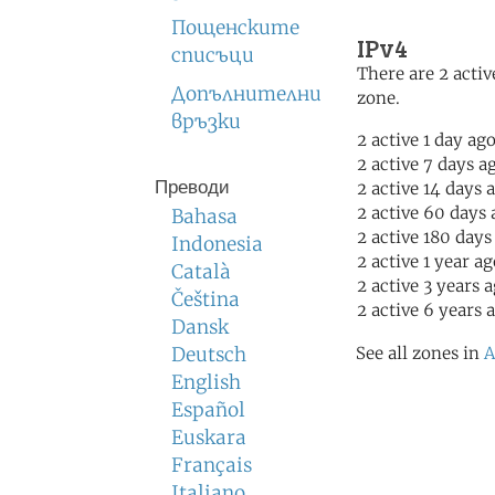
Пощенските
IPv4
списъци
There are 2 activ
Допълнителни
zone.
връзки
2 active 1 day ag
2 active 7 days a
Преводи
2 active 14 days 
2 active 60 days 
Bahasa
2 active 180 days
Indonesia
2 active 1 year a
Català
2 active 3 years 
Čeština
2 active 6 years 
Dansk
Deutsch
See all zones in
A
English
Español
Euskara
Français
Italiano