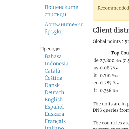
Пощенските
Recommended 
списъци
Допълнителни
Client dist
връзки
Преводи
Bahasa
Indonesia
Català
Čeština
Dansk
Deutsch
English
The units are in
Español
DNS queries from
Euskara
Français
The countries ar
Italiano