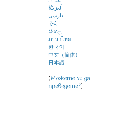
עברית
اَلْعَرَبِيَّةُ
فارسی
हिन्दी
සිංහල
ภาษาไทย
한국어
中文（简体）
日本語
(
Можете ли да
преведете?
)