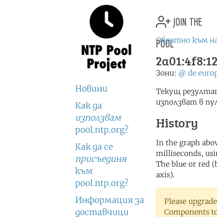
join the
pool
Обратно към н
2a01:4f8:12
Зони:
@
de
euro
Новини
Текущ резултат
използват в пу
Как да
използвам
History
pool.ntp.org?
In the graph abov
Как да се
milliseconds, usin
присъединя
The blue or red (
към
axis).
pool.ntp.org?
Информация за
Please upgrade
доставчици
Components to 