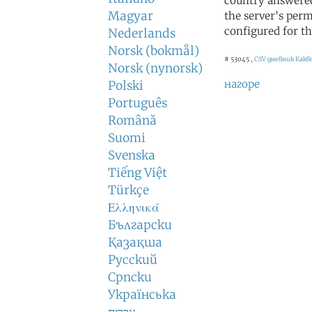
country answered
Magyar
the server's perm
configured for th
Nederlands
Norsk (bokmål)
# 53045 ,
CSV дневник
Какв
Norsk (nynorsk)
нагоре
Polski
Português
Română
Suomi
Svenska
Tiếng Việt
Türkçe
Ελληνικά
Български
Қазақша
Русский
Српски
Українська