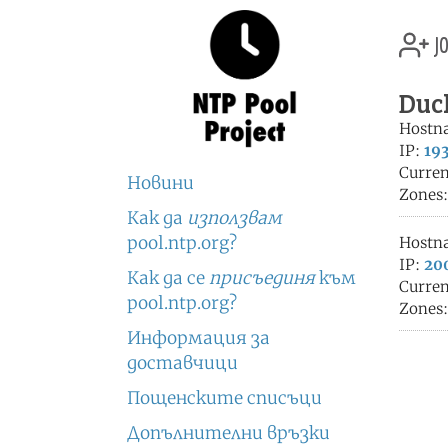
jo
Duc
Hostn
IP:
193
Curren
Новини
Zones
Как да
използвам
pool.ntp.org?
Hostn
IP:
200
Как да се
присъединя
към
Curren
pool.ntp.org?
Zones
Информация за
доставчици
Пощенските списъци
Допълнителни връзки