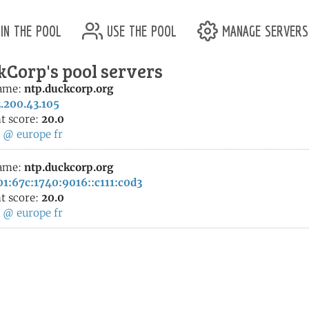
in the pool
use the pool
manage servers
kCorp's pool servers
ame:
ntp.duckcorp.org
.200.43.105
t score:
20.0
:
@
europe
fr
ame:
ntp.duckcorp.org
1:67c:1740:9016::c111:c0d3
t score:
20.0
:
@
europe
fr