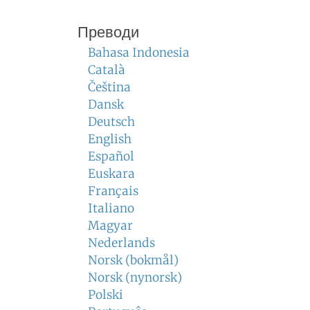
Преводи
Bahasa Indonesia
Català
Čeština
Dansk
Deutsch
English
Español
Euskara
Français
Italiano
Magyar
Nederlands
Norsk (bokmål)
Norsk (nynorsk)
Polski