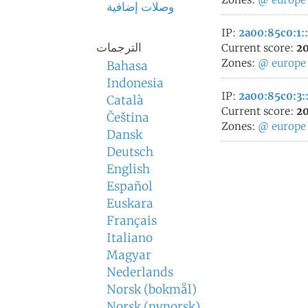
وصلات إضافية
IP:
2a00:85c0:1:
الترجمات
Current score:
20
Zones:
@
europe
Bahasa
Indonesia
IP:
2a00:85c0:3:
Català
Current score:
20
Čeština
Zones:
@
europe
Dansk
Deutsch
English
Español
Euskara
Français
Italiano
Magyar
Nederlands
Norsk (bokmål)
Norsk (nynorsk)