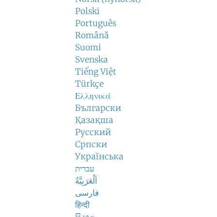
Polski
Português
Română
Suomi
Svenska
Tiếng Việt
Türkçe
Ελληνικά
Български
Қазақша
Русский
Српски
Українська
עברית
اَلْعَرَبِيَّةُ
فارسی
हिन्दी