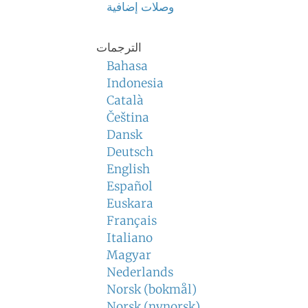
وصلات إضافية
الترجمات
Bahasa
Indonesia
Català
Čeština
Dansk
Deutsch
English
Español
Euskara
Français
Italiano
Magyar
Nederlands
Norsk (bokmål)
Norsk (nynorsk)