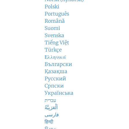
Polski
Português
Română
Suomi
Svenska
Tiếng Việt
Türkçe
Ελληνικά
Български
Қазақша
Русский
Српски
Українська
עברית
اَلْعَرَبِيَّةُ
فارسی
हिन्दी