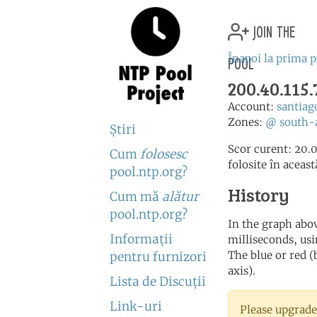
join the
pool
Înapoi la prima 
200.40.115.
Account:
santia
Zones:
@
south-
Ştiri
Scor curent: 20.0
Cum
folosesc
folosite în aceas
pool.ntp.org?
History
Cum mă
alătur
pool.ntp.org?
In the graph abov
Informaţii
milliseconds, usin
The blue or red (
pentru furnizori
axis).
Lista de Discuţii
Link-uri
Please upgrade