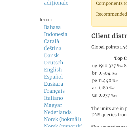
adiţionale
Components to 
Recommended 
Traduceri
Bahasa
Client dist
Indonesia
Català
Čeština
Dansk
Deutsch
English
Español
Euskara
Français
Italiano
Magyar
The units are in
Nederlands
DNS queries from
Norsk (bokmål)
Norsk (nynorsk)