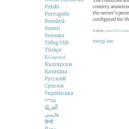
The countries ar
Polski
country answered
the server's perm
Português
configured for th
Română
Suomi
# 59659 ,
Jurnal CSV
Ce înse
Svenska
mergi sus
Tiếng Việt
Türkçe
Ελληνικά
Български
Қазақша
Русский
Српски
Українська
עברית
اَلْعَرَبِيَّةُ
فارسی
हिन्दी