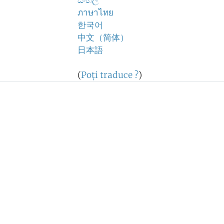
සිංහල
ภาษาไทย
한국어
中文（简体）
日本語
(
Poţi traduce ?
)