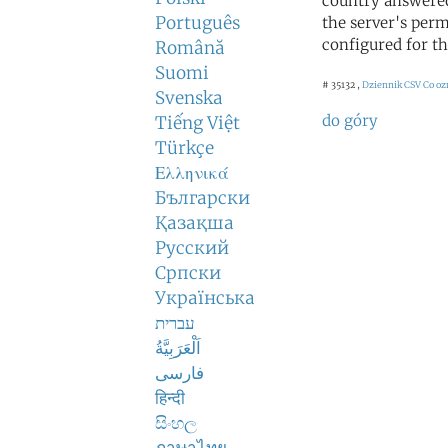
country answered
Português
the server's perm
configured for th
Română
Suomi
# 35132 ,
Dziennik CSV
Co oz
Svenska
do góry
Tiếng Việt
Türkçe
Ελληνικά
Български
Қазақша
Русский
Српски
Українська
עברית
اَلْعَرَبِيَّةُ
فارسی
हिन्दी
සිංහල