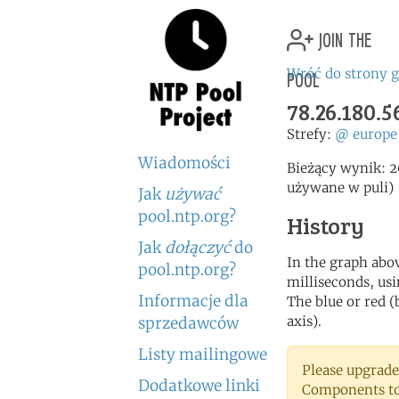
join the
pool
Wróć do strony 
78.26.180.5
Strefy:
@
europe
Wiadomości
Bieżący wynik: 2
używane w puli)
Jak
używać
pool.ntp.org?
History
Jak
dołączyć
do
In the graph abov
pool.ntp.org?
milliseconds, usin
Informacje dla
The blue or red (
axis).
sprzedawców
Listy mailingowe
Please upgrade
Dodatkowe linki
Components to 