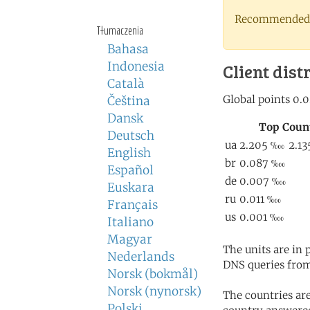
Recommended 
Tłumaczenia
Bahasa
Indonesia
Client dist
Català
Čeština
Dansk
Deutsch
English
Español
Euskara
Français
Italiano
Magyar
The units are in
Nederlands
DNS queries from
Norsk (bokmål)
Norsk (nynorsk)
The countries ar
Polski