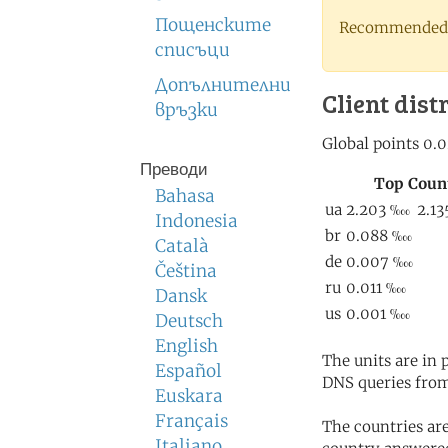
Пощенските
Recommended 
списъци
Допълнителни
Client dist
връзки
Преводи
Bahasa
Indonesia
Català
Čeština
Dansk
Deutsch
English
The units are in
Español
DNS queries from
Euskara
Français
The countries ar
Italiano