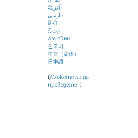
עברית
اَلْعَرَبِيَّةُ
فارسی
हिन्दी
සිංහල
ภาษาไทย
한국어
中文（简体）
日本語
(
Можете ли да
преведете?
)