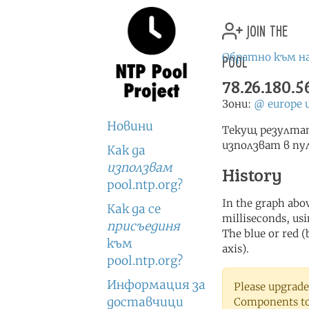
join the
pool
Обратно към н
78.26.180.5
Зони:
@
europe
Новини
Текущ резултат
използват в пу
Как да
използвам
History
pool.ntp.org?
In the graph abov
Как да се
milliseconds, usin
присъединя
The blue or red (
към
axis).
pool.ntp.org?
Информация за
Please upgrade
доставчици
Components to 