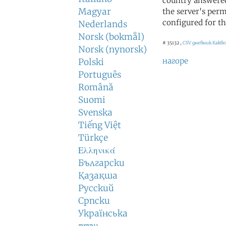
country answered
Magyar
the server's perm
configured for th
Nederlands
Norsk (bokmål)
# 35132 ,
CSV дневник
Какво
Norsk (nynorsk)
нагоре
Polski
Português
Română
Suomi
Svenska
Tiếng Việt
Türkçe
Ελληνικά
Български
Қазақша
Русский
Српски
Українська